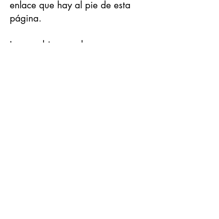
enlace que hay al pie de esta
página.
Los cambios pueden suponer
modificaciones en la categoría,
por la suma de las edades o por
el sexo del recientemente
incorporado.
La camiseta que se entregará al
nuevo componente será de la
talla del sustituido. En el caso de
no coincidir, la organización y en
función de las existencias
intentará cambiarla.​
Hacer cambio de participante