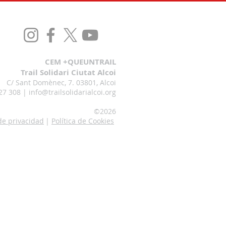
CEM +QUEUNTRAIL
Trail Solidari Ciutat Alcoi
C/ Sant Domènec, 7. 03801, Alcoi
27 308 |
info@trailsolidarialcoi.org
©20
26
 de privacidad
|
Política de Cookies