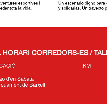
ventures esportives i
Un escenario digno para 
rdar tota la vida.
y solidarias. Un trayecto 
HORARI CORREDORS-ES / TAL
 UBICACIÓ KM HO
ao d'en Sabata
reuament de Barxell