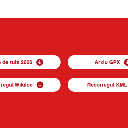
e de ruta 2026
Arxiu GPX
regut Wikiloc
Recorregut KML