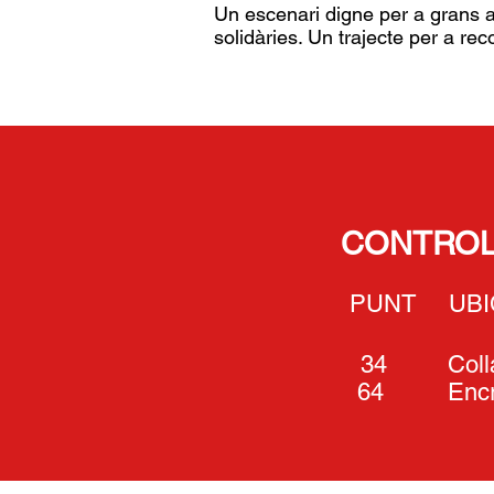
Un escenari digne per a grans a
solidàries. Un trajecte per a reco
CONTROL 
PUNT
34
Coll
64
Enc