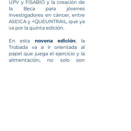
UPV y FISABIO y la creación de
la Beca para jóvenes
investigadores en cáncer, entre
ASEICA y +QUEUNTRAIL, que ya
va por la quinta edición.
En esta
novena edición
, la
Trobada va a ir orientada al
papel que juega el ejercicio y la
alimentación, no solo son
elementos fundamentales para
el bienestar general, sino que
también desempeñan un papel
crucial en la prevención y el
manejo del cáncer. Este
encuentro reúne a expertos,
investigadores y profesionales
de la salud con el objetivo de
explorar, discutir y compartir
descubrimientos pioneros que
puedan influir en las estrategias