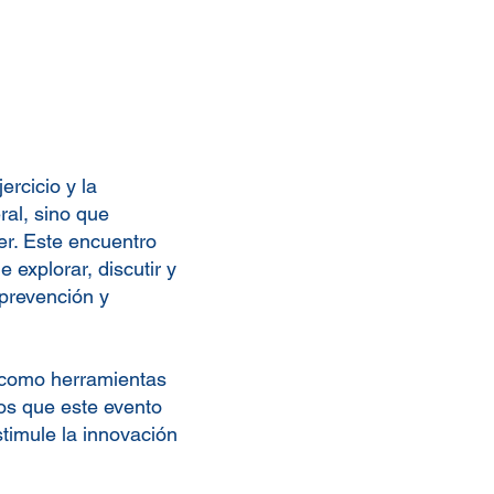
ercicio y la
al, sino que
er. Este encuentro
 explorar, discutir y
 prevención y
n como herramientas
os que este evento
timule la innovación