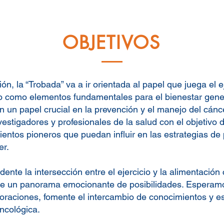
OBJETIVOS
ORT, DIETÈTICA I CÀNCER
n, la “Trobada” va a ir orientada al papel que juega el ej
lo como elementos fundamentales para el bienestar gener
s en la “Trobada”, y para la ciuda
danía en general.
un papel crucial en la prevención y el manejo del cánc
estigadores y profesionales de la salud con el objetivo de
entos pioneros que puedan influir en las estrategias de
er.
ente la intersección entre el ejercicio y la alimentació
re un panorama emocionante de posibilidades. Esperam
oraciones, fomente el intercambio de conocimientos y es
oncológica.