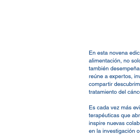
17 de abril
19:30h-20:45h |
ESP
En esta novena edició
CONFERENCIA ABIERTA.
alimentación, no so
Asiste
ncia libre para inscrito
también desempeñan 
reúne a expertos, inv
compartir descubrimi
tratamiento del cánc
Es cada vez más evid
terapéuticas que ab
inspire nuevas colab
en la investigación 